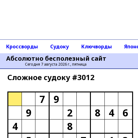
Кроссворды
Судоку
Ключворды
Япон
Абсолютно бесполезный сайт
Сегодня 7 августа 2026 г., пятница
Сложное cудоку #3012
7
9
9
2
8
4
6
4
8