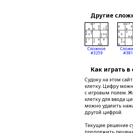
Другие слож
Сложное
Слож
#3259
#381
Как играть в
Судоку на этом сай
клетку. Цифру можно
с игровым полем. 
клетку для ввода ц
можно удалить нажа
другой цифрой.
Текущее решение су
продолжить решение