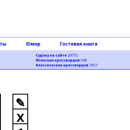
оты
Юмор
Гостевая книга
Судоку на сайте
29772
Японских кроссвордов
548
Классических кроссвордов
7927
✎
X