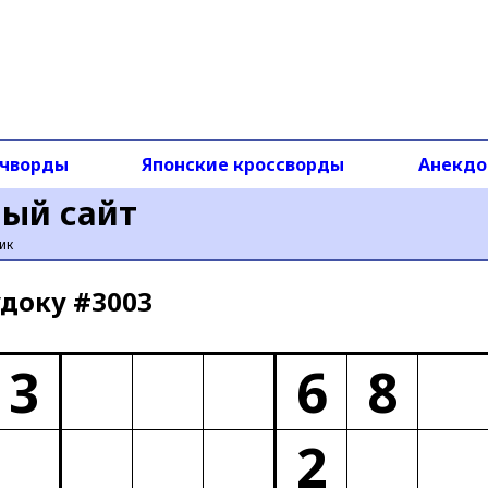
чворды
Японские кроссворды
Анекд
ный сайт
ик
доку #3003
3
6
8
2