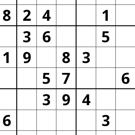
8
2
4
1
3
6
5
1
9
8
3
5
7
6
3
9
4
6
3