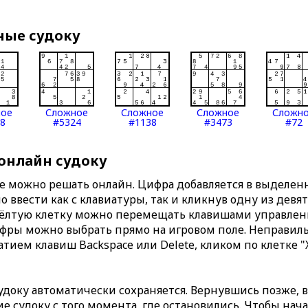
ные судоку
ное
Сложное
Сложное
Сложное
Сложн
8
#5324
#1138
#3473
#72
 онлайн судоку
те можно решать онлайн. Цифра добавляется в выделе
 ввести как с клавиатуры, так и кликнув одну из девя
Жёлтую клетку можно перемещать клавишами управлени
ифры можно выбрать прямо на игровом поле. Неправи
тием клавиш Backspace или Delete, кликом по клетке "
доку автоматически сохраняется. Вернувшись позже, 
 судоку с того момента, где остановились. Чтобы нача