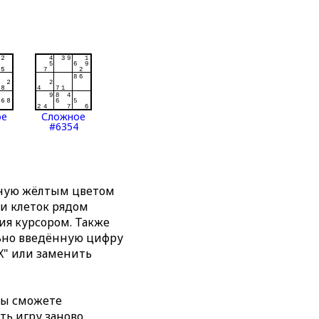
ое
Сложное
#6354
нную жёлтым цветом
ти клеток рядом
я курсором. Также
льно введённую цифру
X" или заменить
вы сможете
ть игру заново,