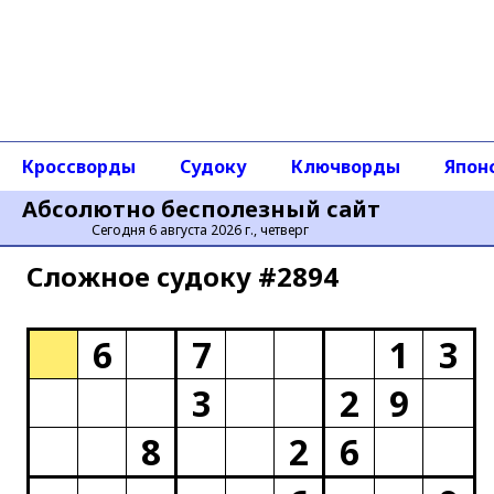
Кроссворды
Судоку
Ключворды
Япон
Абсолютно бесполезный сайт
Сегодня 6 августа 2026 г., четверг
Сложное cудоку #2894
6
7
1
3
3
2
9
8
2
6