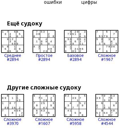
ошибки
цифры
Ещё судоку
Среднее
Простое
Базовое
Сложное
#2894
#2894
#2894
#1967
Другие сложные судоку
Сложное
Сложное
Сложное
Сложное
#3970
#1607
#5958
#4544