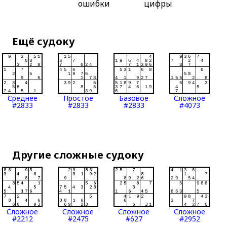
ошибки
цифры
Ещё судоку
Среднее
Простое
Базовое
Сложное
#2833
#2833
#2833
#4073
Другие сложные судоку
Сложное
Сложное
Сложное
Сложное
#2212
#2475
#627
#2952