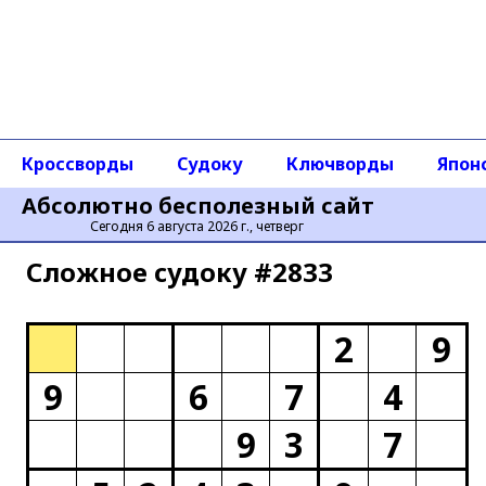
Кроссворды
Судоку
Ключворды
Япон
Абсолютно бесполезный сайт
Сегодня 6 августа 2026 г., четверг
Сложное cудоку #2833
2
9
9
6
7
4
9
3
7