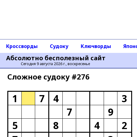
Кроссворды
Судоку
Ключворды
Япон
Абсолютно бесполезный сайт
Сегодня 9 августа 2026 г., воскресенье
Сложное cудоку #276
1
7
4
3
7
9
5
8
4
2