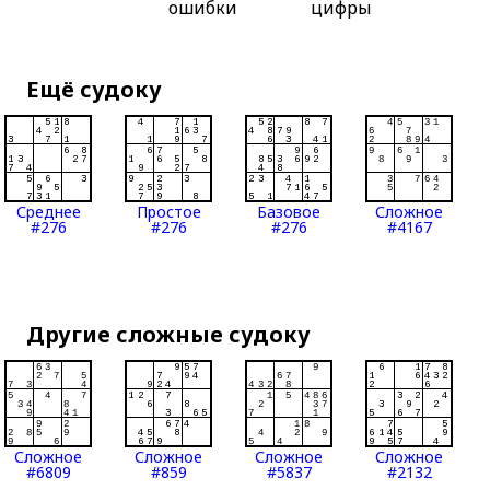
ошибки
цифры
Ещё судоку
Среднее
Простое
Базовое
Сложное
#276
#276
#276
#4167
Другие сложные судоку
Сложное
Сложное
Сложное
Сложное
#6809
#859
#5837
#2132