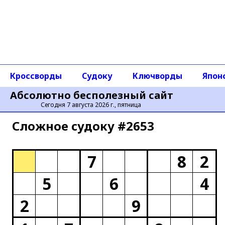
Кроссворды
Судоку
Ключворды
Япон
Абсолютно бесполезный сайт
Сегодня 7 августа 2026 г., пятница
Сложное cудоку #2653
7
8
2
5
6
4
2
9