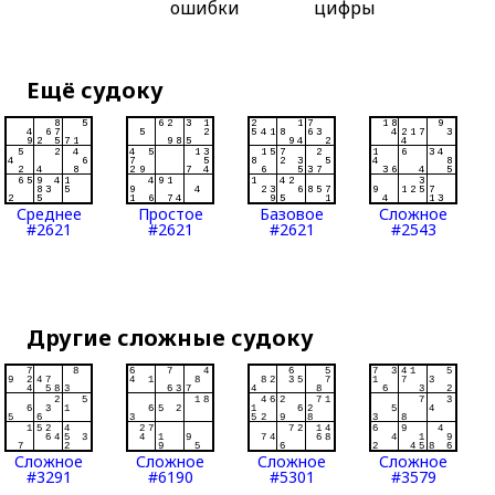
ошибки
цифры
Ещё судоку
Среднее
Простое
Базовое
Сложное
#2621
#2621
#2621
#2543
Другие сложные судоку
Сложное
Сложное
Сложное
Сложное
#3291
#6190
#5301
#3579