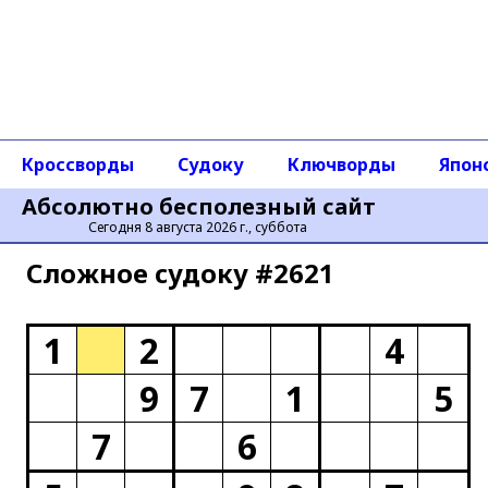
Кроссворды
Судоку
Ключворды
Япон
Абсолютно бесполезный сайт
Сегодня 8 августа 2026 г., суббота
Сложное cудоку #2621
1
2
4
9
7
1
5
7
6