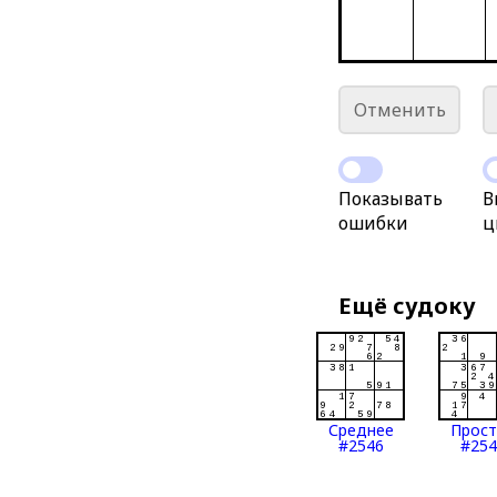
Отменить
Показывать
В
ошибки
ц
Ещё судоку
Среднее
Прос
#2546
#254