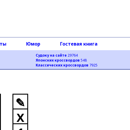
оты
Юмор
Гостевая книга
Судоку на сайте
29764
Японских кроссвордов
548
Классических кроссвордов
7925
✎
X