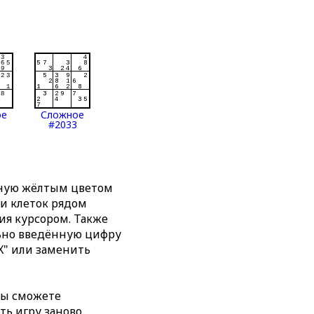
ое
Сложное
#2033
нную жёлтым цветом
ти клеток рядом
я курсором. Также
льно введённую цифру
X" или заменить
вы сможете
ть игру заново,