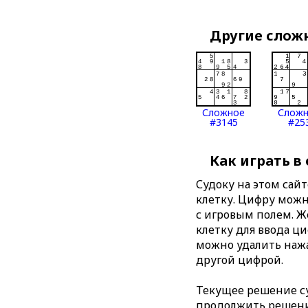
Другие слож
Сложное
Слож
#3145
#25
Как играть в
Судоку на этом сай
клетку. Цифру можно
с игровым полем. 
клетку для ввода ц
можно удалить нажа
другой цифрой.
Текущее решение су
продолжить решение