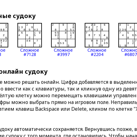
ные судоку
ное
Сложное
Сложное
Сложное
Сложн
3
#7128
#3997
#2204
#6807
 онлайн судоку
те можно решать онлайн. Цифра добавляется в выделе
 ввести как с клавиатуры, так и кликнув одну из девя
Жёлтую клетку можно перемещать клавишами управлени
ифры можно выбрать прямо на игровом поле. Неправи
тием клавиш Backspace или Delete, кликом по клетке "
доку автоматически сохраняется. Вернувшись позже, 
 судоку с того момента, где остановились. Чтобы нача