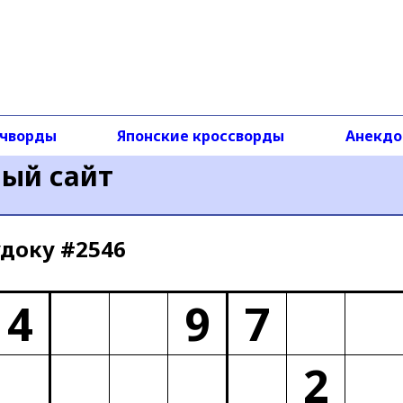
чворды
Японские кроссворды
Анекд
ный сайт
доку #2546
4
9
7
2