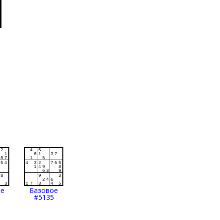
ое
Базовое
#5135