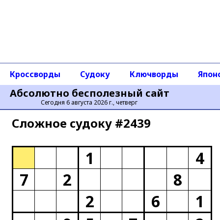
Кроссворды
Судоку
Ключворды
Япон
Абсолютно бесполезный сайт
Сегодня 6 августа 2026 г., четверг
Сложное cудоку #2439
1
4
7
2
8
2
6
1