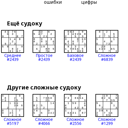
ошибки
цифры
Ещё судоку
Среднее
Простое
Базовое
Сложное
#2439
#2439
#2439
#6839
Другие сложные судоку
Сложное
Сложное
Сложное
Сложное
#5197
#4066
#2556
#1299