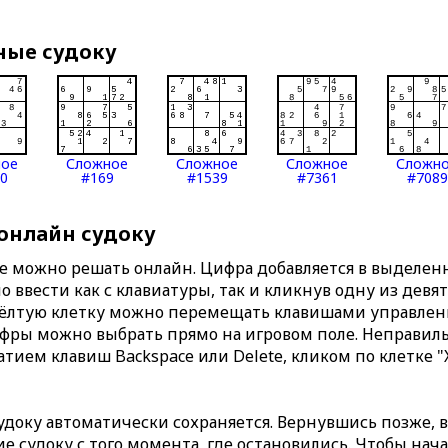
ные судоку
ное
Сложное
Сложное
Сложное
Сложн
0
#169
#1539
#7361
#7089
 онлайн судоку
те можно решать онлайн. Цифра добавляется в выделе
 ввести как с клавиатуры, так и кликнув одну из девя
Жёлтую клетку можно перемещать клавишами управлени
ифры можно выбрать прямо на игровом поле. Неправи
тием клавиш Backspace или Delete, кликом по клетке "
доку автоматически сохраняется. Вернувшись позже, 
 судоку с того момента, где остановились. Чтобы нача