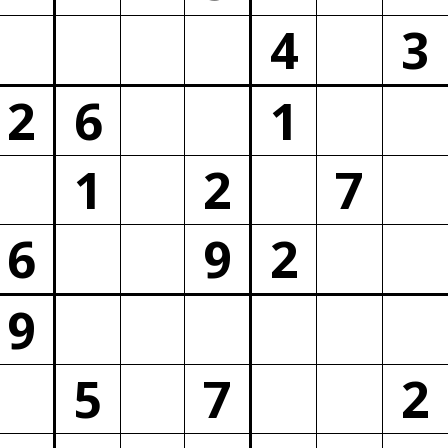
4
3
2
6
1
1
2
7
6
9
2
9
5
7
2