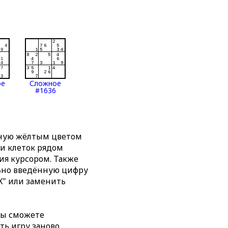
ое
Сложное
#1636
нную жёлтым цветом
ти клеток рядом
я курсором. Также
льно введённую цифру
X" или заменить
вы сможете
ть игру заново,