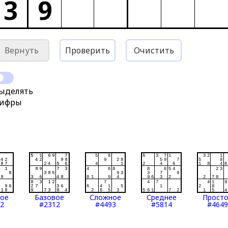
3
9
Вернуть
Проверить
Очистить
ыделять
ифры
тое
Базовое
Сложное
Среднее
Прост
2
#2312
#4493
#5814
#4649