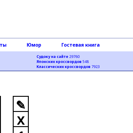
оты
Юмор
Гостевая книга
Судоку на сайте
29760
Японских кроссвордов
548
Классических кроссвордов
7923
✎
X