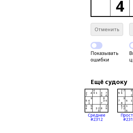
4
Отменить
Показывать
В
ошибки
ц
Ещё судоку
Среднее
Прос
#2312
#231