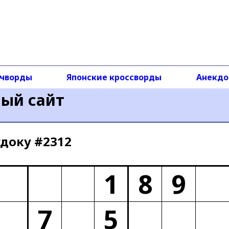
чворды
Японские кроссворды
Анекд
ный сайт
доку #2312
1
8
9
7
5