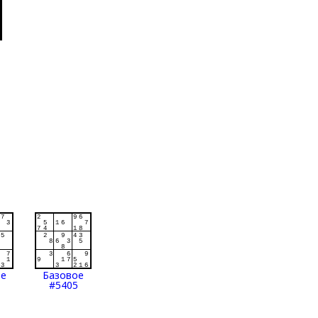
ое
Базовое
#5405