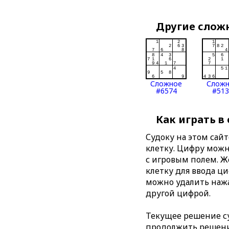
Другие слож
Сложное
Слож
#6574
#513
Как играть в
Судоку на этом сай
клетку. Цифру можно
с игровым полем. 
клетку для ввода ц
можно удалить нажа
другой цифрой.
Текущее решение су
продолжить решение