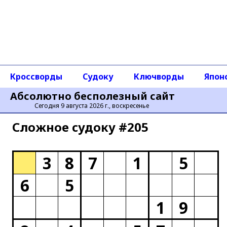
Кроссворды
Судоку
Ключворды
Япон
Абсолютно бесполезный сайт
Сегодня 9 августа 2026 г., воскресенье
Сложное cудоку #205
3
8
7
1
5
6
5
1
9