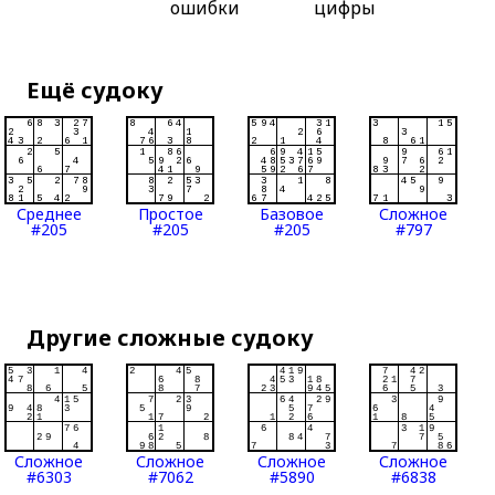
ошибки
цифры
Ещё судоку
Среднее
Простое
Базовое
Сложное
#205
#205
#205
#797
Другие сложные судоку
Сложное
Сложное
Сложное
Сложное
#6303
#7062
#5890
#6838