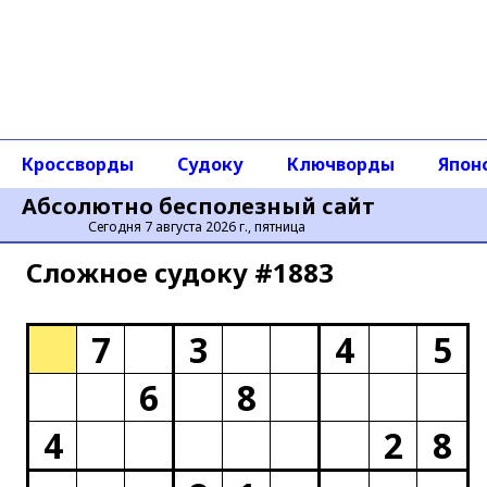
Кроссворды
Судоку
Ключворды
Япон
Абсолютно бесполезный сайт
Сегодня 7 августа 2026 г., пятница
Сложное cудоку #1883
7
3
4
5
6
8
4
2
8