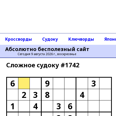
Кроссворды
Судоку
Ключворды
Япон
Абсолютно бесполезный сайт
Сегодня 9 августа 2026 г., воскресенье
Сложное cудоку #1742
6
9
3
2
3
8
4
1
4
3
6