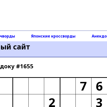
чворды
Японские кроссворды
Анекд
ный сайт
доку #1655
7
6
2
3