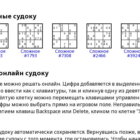
ные судоку
ное
Сложное
Сложное
Сложное
Сложн
3
#1793
#7308
#2466
#3924
 онлайн судоку
те можно решать онлайн. Цифра добавляется в выделе
 ввести как с клавиатуры, так и кликнув одну из девя
Жёлтую клетку можно перемещать клавишами управлени
ифры можно выбрать прямо на игровом поле. Неправи
тием клавиш Backspace или Delete, кликом по клетке "
доку автоматически сохраняется. Вернувшись позже, 
 судоку с того момента, где остановились. Чтобы нача