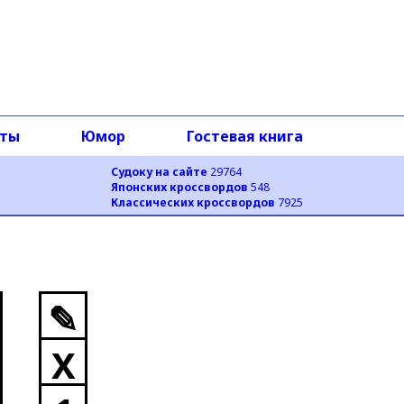
оты
Юмор
Гостевая книга
Судоку на сайте
29764
Японских кроссвордов
548
Классических кроссвордов
7925
✎
X