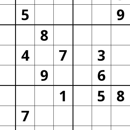
5
9
8
4
7
3
9
6
1
5
8
7