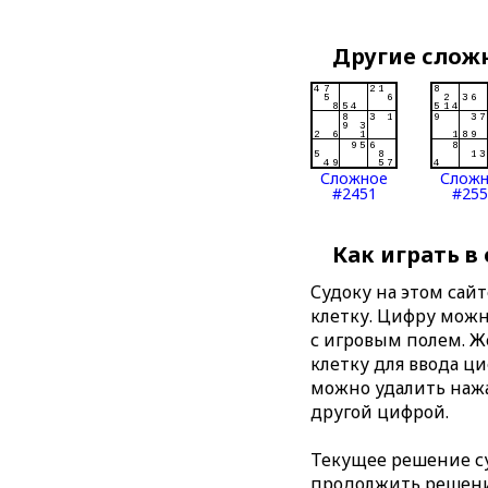
Другие слож
Сложное
Слож
#2451
#255
Как играть в
Судоку на этом сай
клетку. Цифру можно
с игровым полем. 
клетку для ввода ц
можно удалить нажа
другой цифрой.
Текущее решение су
продолжить решение