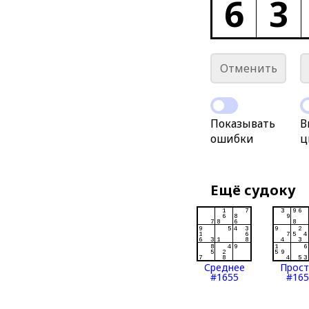
6
3
Отменить
Показывать
В
ошибки
ц
Ещё судоку
Среднее
Прос
#1655
#165