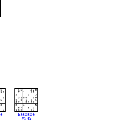
ое
Базовое
#545