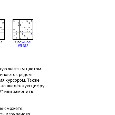
ое
Сложное
#5482
нную жёлтым цветом
ти клеток рядом
я курсором. Также
льно введённую цифру
X" или заменить
вы сможете
ть игру заново,