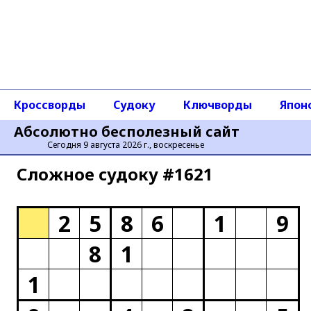
Кроссворды
Судоку
Ключворды
Япон
Абсолютно бесполезный сайт
Сегодня 9 августа 2026 г., воскресенье
Сложное cудоку #1621
2
5
8
6
1
9
8
1
1