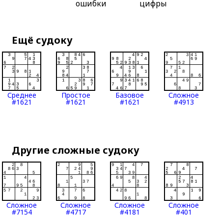
ошибки
цифры
Ещё судоку
Среднее
Простое
Базовое
Сложное
#1621
#1621
#1621
#4913
Другие сложные судоку
Сложное
Сложное
Сложное
Сложное
#7154
#4717
#4181
#401