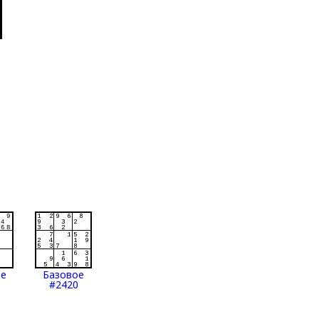
ое
Базовое
#2420