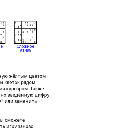
ое
Сложное
#1498
нную жёлтым цветом
ти клеток рядом
я курсором. Также
льно введённую цифру
X" или заменить
вы сможете
ть игру заново,