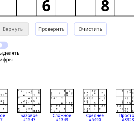
6
8
Вернуть
Проверить
Очистить
ыделять
ифры
тое
Базовое
Сложное
Среднее
Прост
7
#1547
#1343
#5490
#3323