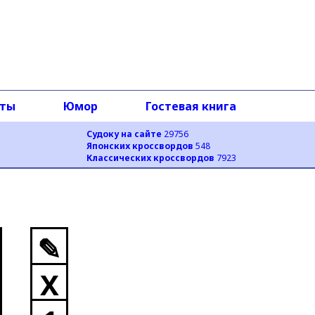
оты
Юмор
Гостевая книга
Судоку на сайте
29756
Японских кроссвордов
548
Классических кроссвордов
7923
✎
X