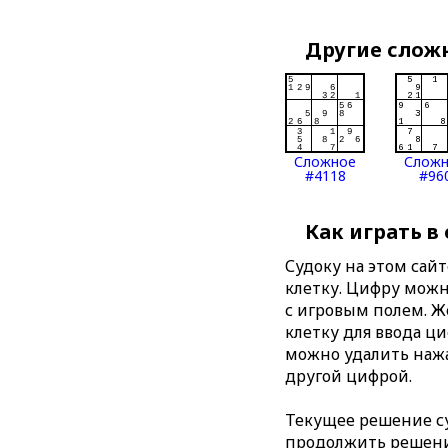
Другие слож
Сложное
Слож
#4118
#96
Как играть в
Судоку на этом сай
клетку. Цифру можно
с игровым полем. 
клетку для ввода ц
можно удалить нажа
другой цифрой.
Текущее решение су
продолжить решение