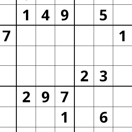
1
4
9
5
7
1
2
3
2
9
7
1
6