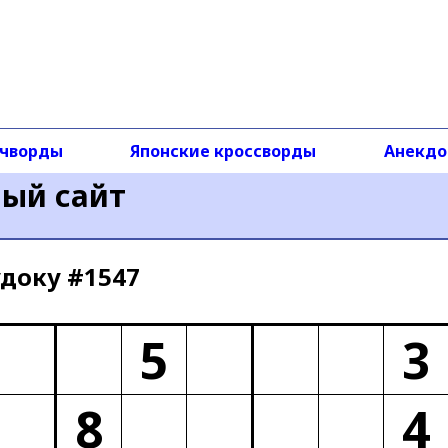
чворды
Японские кроссворды
Анекд
ный сайт
доку #1547
5
3
8
4