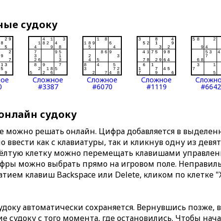
ные судоку
ное
Сложное
Сложное
Сложное
Сложн
0
#3387
#6070
#1119
#6642
 онлайн судоку
те можно решать онлайн. Цифра добавляется в выделе
 ввести как с клавиатуры, так и кликнув одну из девя
Жёлтую клетку можно перемещать клавишами управлени
ифры можно выбрать прямо на игровом поле. Неправи
тием клавиш Backspace или Delete, кликом по клетке "
доку автоматически сохраняется. Вернувшись позже, 
 судоку с того момента, где остановились. Чтобы нача