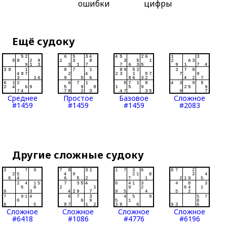
ошибки
цифры
Ещё судоку
Среднее
Простое
Базовое
Сложное
#1459
#1459
#1459
#2083
Другие сложные судоку
Сложное
Сложное
Сложное
Сложное
#6418
#1086
#4776
#6196