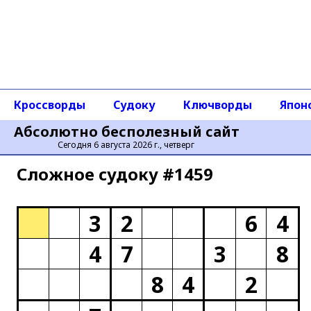
Кроссворды
Судоку
Ключворды
Япон
Абсолютно бесполезный сайт
Сегодня 6 августа 2026 г., четверг
Сложное cудоку #1459
3
2
6
4
4
7
3
8
8
4
2