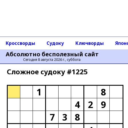
Кроссворды
Судоку
Ключворды
Япон
Абсолютно бесполезный сайт
Сегодня 8 августа 2026 г., суббота
Сложное cудоку #1225
1
8
4
2
9
7
3
8