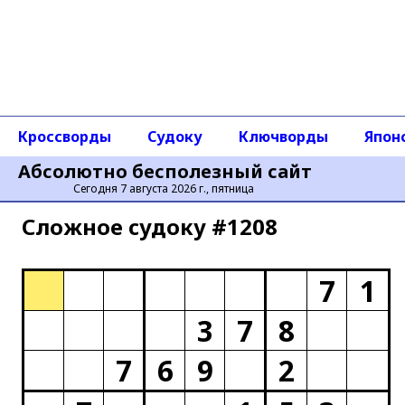
Кроссворды
Судоку
Ключворды
Япон
Абсолютно бесполезный сайт
Сегодня 7 августа 2026 г., пятница
Сложное cудоку #1208
7
1
3
7
8
7
6
9
2