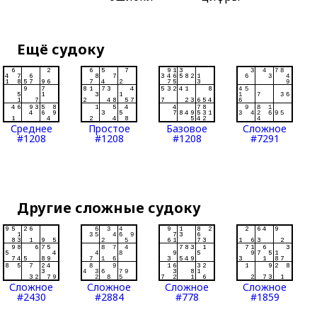
Ещё судоку
Среднее
Простое
Базовое
Сложное
#1208
#1208
#1208
#7291
Другие сложные судоку
Сложное
Сложное
Сложное
Сложное
#2430
#2884
#778
#1859