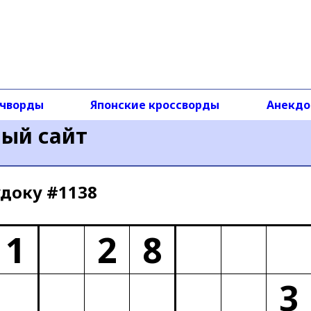
чворды
Японские кроссворды
Анекд
ный сайт
доку #1138
1
2
8
3