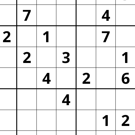
7
4
2
1
7
2
3
1
4
2
6
4
1
2