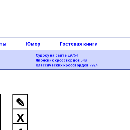
оты
Юмор
Гостевая книга
Судоку на сайте
29764
Японских кроссвордов
548
Классических кроссвордов
7924
✎
X