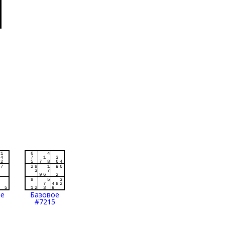
ое
Базовое
#7215