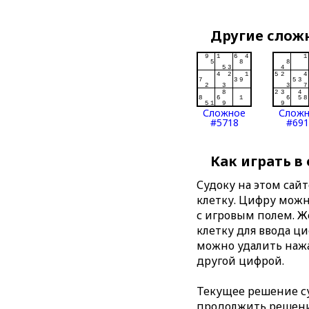
Другие слож
Сложное
Слож
#5718
#691
Как играть в
Судоку на этом сай
клетку. Цифру можно
с игровым полем. 
клетку для ввода ц
можно удалить нажа
другой цифрой.
Текущее решение су
продолжить решение