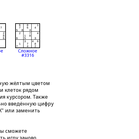
ое
Сложное
#3316
нную жёлтым цветом
ти клеток рядом
я курсором. Также
льно введённую цифру
X" или заменить
вы сможете
ть игру заново,