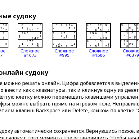
ные судоку
ное
Сложное
Сложное
Сложное
Сложн
7
#1673
#995
#1506
#6379
 онлайн судоку
те можно решать онлайн. Цифра добавляется в выделе
 ввести как с клавиатуры, так и кликнув одну из девя
Жёлтую клетку можно перемещать клавишами управлени
ифры можно выбрать прямо на игровом поле. Неправи
тием клавиш Backspace или Delete, кликом по клетке "
доку автоматически сохраняется. Вернувшись позже, 
 судоку с того момента, где остановились. Чтобы нача