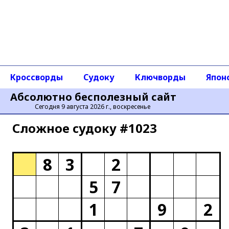
Кроссворды
Судоку
Ключворды
Япон
Абсолютно бесполезный сайт
Сегодня 9 августа 2026 г., воскресенье
Сложное cудоку #1023
8
3
2
5
7
1
9
2