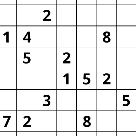
2
1
4
8
5
2
1
5
2
3
5
7
2
8