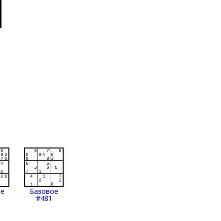
ое
Базовое
#481