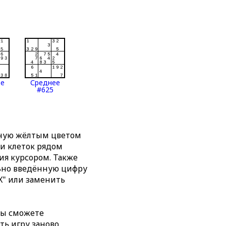
ее
Среднее
#625
нную жёлтым цветом
ти клеток рядом
я курсором. Также
льно введённую цифру
X" или заменить
вы сможете
ть игру заново,