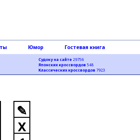
оты
Юмор
Гостевая книга
Судоку на сайте
29756
Японских кроссвордов
548
Классических кроссвордов
7923
✎
X