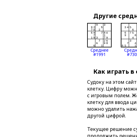
Другие сред
Среднее
Сред
#1991
#730
Как играть в
Судоку на этом сай
клетку. Цифру можно
с игровым полем. 
клетку для ввода ц
можно удалить нажа
другой цифрой.
Текущее решение су
продолжить решение