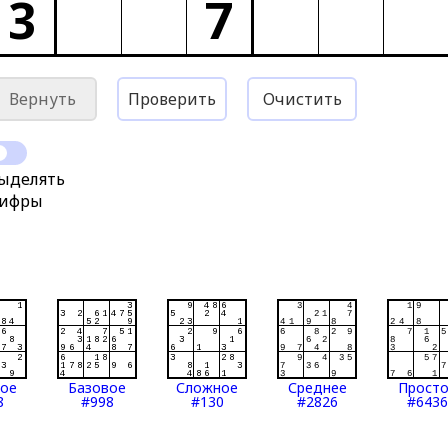
3
7
Вернуть
Проверить
Очистить
ыделять
ифры
тое
Базовое
Сложное
Среднее
Прост
8
#998
#130
#2826
#6436