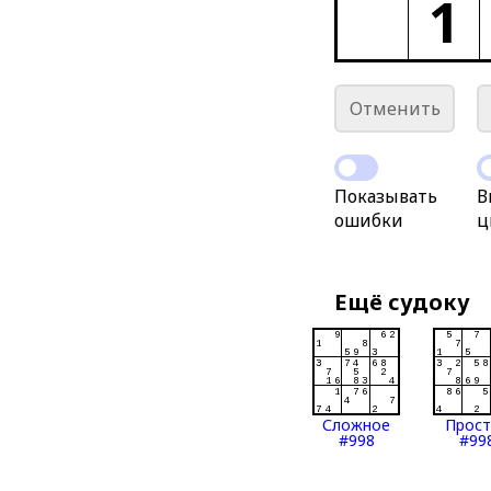
1
Отменить
Показывать
В
ошибки
ц
Ещё судоку
Сложное
Прос
#998
#99