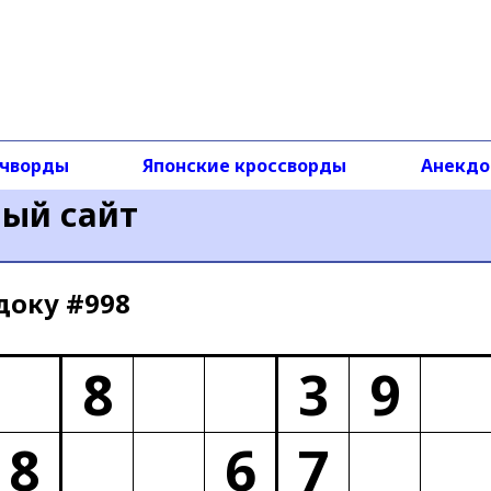
чворды
Японские кроссворды
Анекд
ный сайт
доку #998
8
3
9
8
6
7