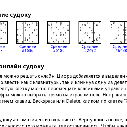
ние судоку
нее
Среднее
Среднее
Среднее
Средн
7
#1636
#6180
#2492
#6438
 онлайн судоку
те можно решать онлайн. Цифра добавляется в выделе
 ввести как с клавиатуры, так и кликнув одну из девя
Жёлтую клетку можно перемещать клавишами управлени
ифры можно выбрать прямо на игровом поле. Неправи
тием клавиш Backspace или Delete, кликом по клетке "
доку автоматически сохраняется. Вернувшись позже, 
 судоку с того момента, где остановились. Чтобы нача