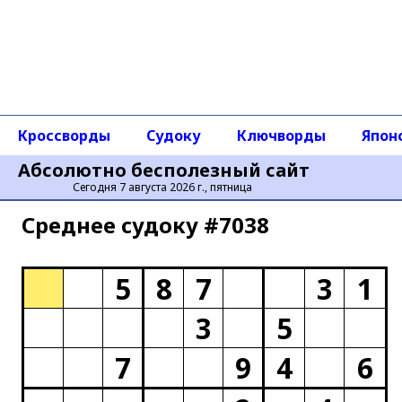
Кроссворды
Судоку
Ключворды
Япон
Абсолютно бесполезный сайт
Сегодня 7 августа 2026 г., пятница
Среднее cудоку #7038
5
8
7
3
1
3
5
7
9
4
6