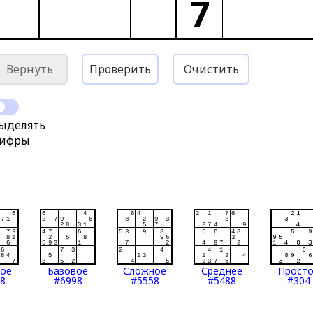
7
Вернуть
Проверить
Очистить
ыделять
ифры
тое
Базовое
Сложное
Среднее
Прост
8
#6998
#5558
#5488
#304