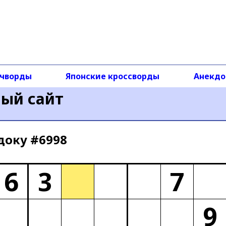
чворды
Японские кроссворды
Анекд
ный сайт
доку #6998
6
3
7
9