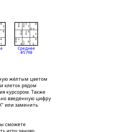
ее
Среднее
#5798
нную жёлтым цветом
ти клеток рядом
я курсором. Также
льно введённую цифру
X" или заменить
вы сможете
ть игру заново,