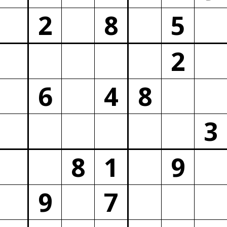
2
8
5
2
6
4
8
3
8
1
9
9
7