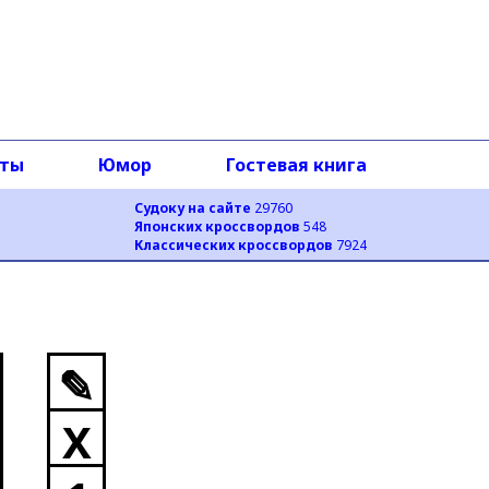
оты
Юмор
Гостевая книга
Судоку на сайте
29760
Японских кроссвордов
548
Классических кроссвордов
7924
✎
X