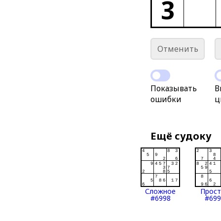
3
Отменить
Показывать
В
ошибки
ц
Ещё судоку
Сложное
Прос
#6998
#699