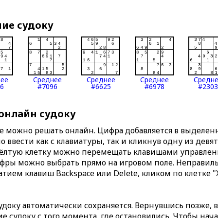
ние судоку
нее
Среднее
Среднее
Среднее
Средн
6
#7096
#6625
#6978
#2303
 онлайн судоку
те можно решать онлайн. Цифра добавляется в выделе
 ввести как с клавиатуры, так и кликнув одну из девя
Жёлтую клетку можно перемещать клавишами управлени
ифры можно выбрать прямо на игровом поле. Неправи
тием клавиш Backspace или Delete, кликом по клетке "
доку автоматически сохраняется. Вернувшись позже, 
 судоку с того момента, где остановились. Чтобы нача