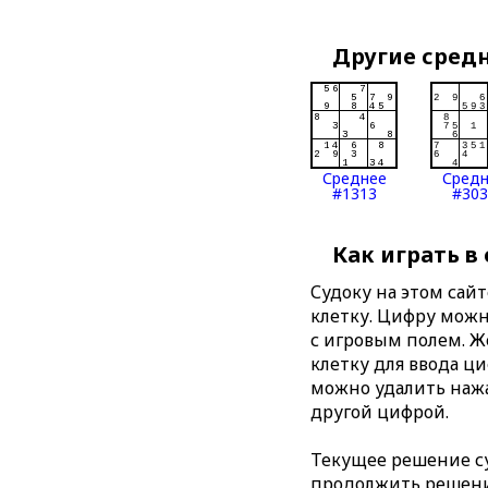
Другие сред
Среднее
Сред
#1313
#303
Как играть в
Судоку на этом сай
клетку. Цифру можно
с игровым полем. 
клетку для ввода ц
можно удалить нажа
другой цифрой.
Текущее решение су
продолжить решение