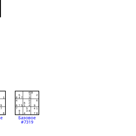
ое
Базовое
#7319