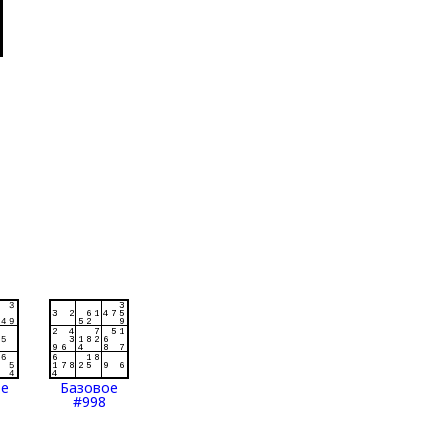
ое
Базовое
#998