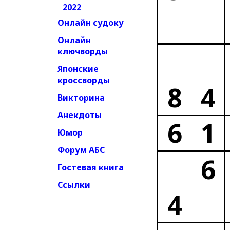
2022
Онлайн судоку
Онлайн
ключворды
Японские
кроссворды
8
4
Викторина
Анекдоты
6
1
Юмор
Форум АБС
6
Гостевая книга
Ссылки
4