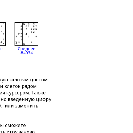
ее
Среднее
#4034
нную жёлтым цветом
ти клеток рядом
я курсором. Также
льно введённую цифру
X" или заменить
вы сможете
ть игру заново,