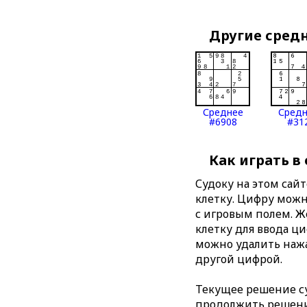
Другие сред
Среднее
Сред
#6908
#31
Как играть в
Судоку на этом сай
клетку. Цифру можно
с игровым полем. 
клетку для ввода ц
можно удалить нажа
другой цифрой.
Текущее решение су
продолжить решение