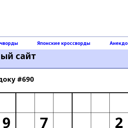
чворды
Японские кроссворды
Анекд
ный сайт
доку #690
9
7
2