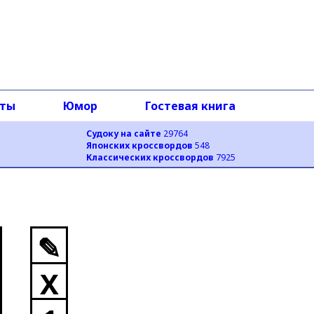
оты
Юмор
Гостевая книга
Судоку на сайте
29764
Японских кроссвордов
548
Классических кроссвордов
7925
✎
X