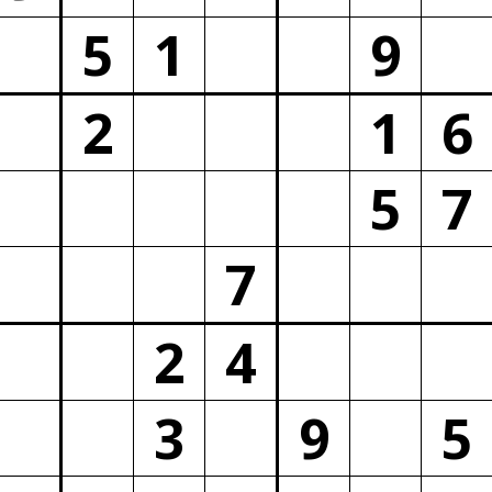
5
1
9
2
1
6
5
7
7
2
4
3
9
5