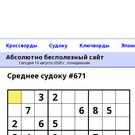
Кроссворды
Судоку
Ключворды
Япон
Абсолютно бесполезный сайт
Сегодня 10 августа 2026 г., понедельник
Среднее cудоку #671
3
2
7
6
8
5
2
6
5