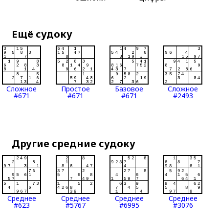
Ещё судоку
Сложное
Простое
Базовое
Сложное
#671
#671
#671
#2493
Другие средние судоку
Среднее
Среднее
Среднее
Среднее
#623
#5767
#6995
#3076