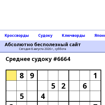
Кроссворды
Судоку
Ключворды
Япон
Абсолютно бесполезный сайт
Сегодня 8 августа 2026 г., суббота
Среднее cудоку #6664
8
9
1
5
2
6
5
4