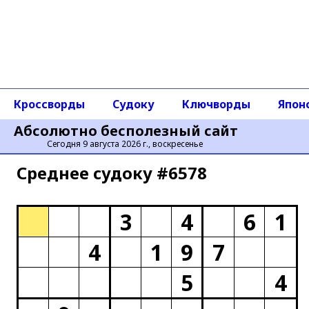
Кроссворды
Судоку
Ключворды
Япон
Абсолютно бесполезный сайт
Сегодня 9 августа 2026 г., воскресенье
Среднее cудоку #6578
3
4
6
1
4
1
9
7
5
4