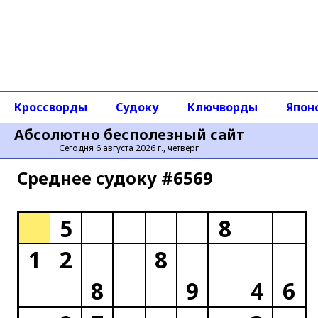
Кроссворды
Судоку
Ключворды
Япон
Абсолютно бесполезный сайт
Сегодня 6 августа 2026 г., четверг
Среднее cудоку #6569
5
8
1
2
8
8
9
4
6