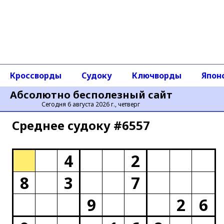
Кроссворды
Судоку
Ключворды
Япон
Абсолютно бесполезный сайт
Сегодня 6 августа 2026 г., четверг
Среднее cудоку #6557
4
2
8
3
7
9
2
6