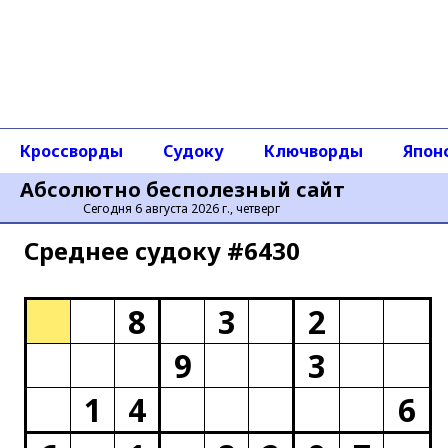
Кроссворды
Судоку
Ключворды
Япон
Абсолютно бесполезный сайт
Сегодня 6 августа 2026 г., четверг
Среднее cудоку #6430
8
3
2
9
3
1
4
6