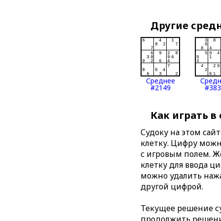
Другие сред
Среднее
Сред
#2149
#383
Как играть в
Судоку на этом сай
клетку. Цифру можно
с игровым полем. 
клетку для ввода ц
можно удалить нажа
другой цифрой.
Текущее решение су
продолжить решение