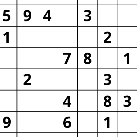
5
9
4
3
1
2
7
8
1
2
3
4
8
3
9
6
1