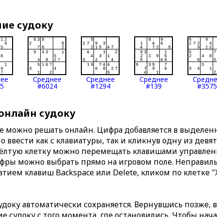
ние судоку
нее
Среднее
Среднее
Среднее
Средн
5
#6024
#1294
#139
#3575
 онлайн судоку
те можно решать онлайн. Цифра добавляется в выделе
 ввести как с клавиатуры, так и кликнув одну из девя
Жёлтую клетку можно перемещать клавишами управлени
ифры можно выбрать прямо на игровом поле. Неправи
тием клавиш Backspace или Delete, кликом по клетке "
доку автоматически сохраняется. Вернувшись позже, 
 судоку с того момента, где остановились. Чтобы нача