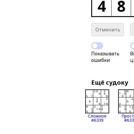
4
8
Отменить
Показывать
В
ошибки
ц
Ещё судоку
Сложное
Прос
#6339
#633