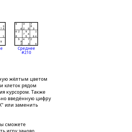
ее
Среднее
#210
нную жёлтым цветом
ти клеток рядом
я курсором. Также
льно введённую цифру
X" или заменить
вы сможете
ть игру заново,