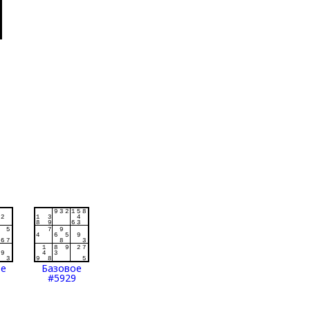
ое
Базовое
#5929