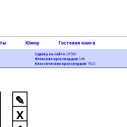
оты
Юмор
Гостевая книга
Судоку на сайте
29760
Японских кроссвордов
548
Классических кроссвордов
7923
✎
X