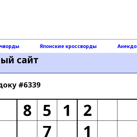
чворды
Японские кроссворды
Анекд
ный сайт
доку #6339
8
5
1
2
7
1