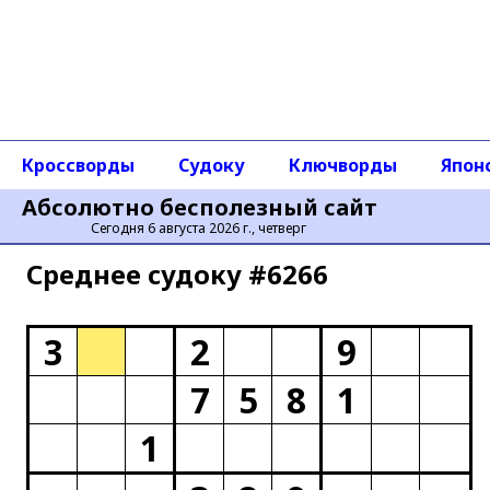
Кроссворды
Судоку
Ключворды
Япон
Абсолютно бесполезный сайт
Сегодня 6 августа 2026 г., четверг
Среднее cудоку #6266
3
2
9
7
5
8
1
1