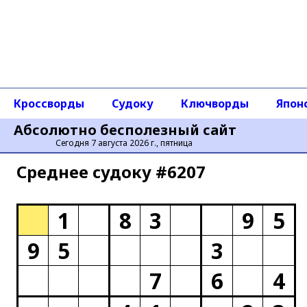
Кроссворды
Судоку
Ключворды
Япон
Абсолютно бесполезный сайт
Сегодня 7 августа 2026 г., пятница
Среднее cудоку #6207
1
8
3
9
5
9
5
3
7
6
4