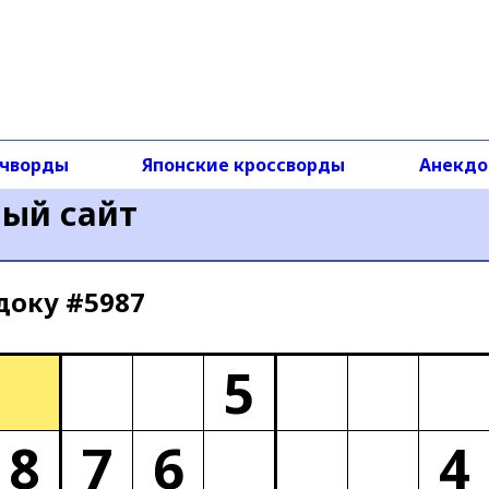
чворды
Японские кроссворды
Анекд
ный сайт
доку #5987
5
8
7
6
4