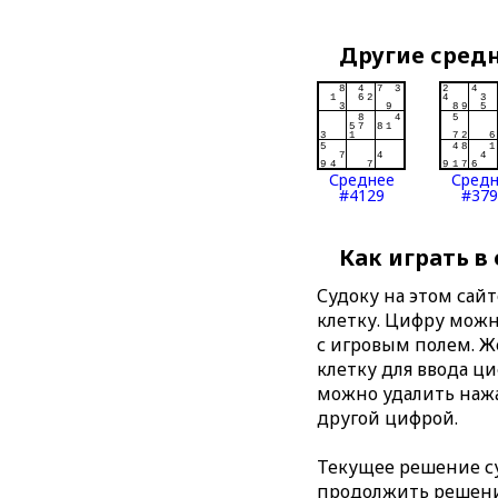
Другие сред
Среднее
Сред
#4129
#379
Как играть в
Судоку на этом сай
клетку. Цифру можно
с игровым полем. 
клетку для ввода ц
можно удалить нажа
другой цифрой.
Текущее решение су
продолжить решение