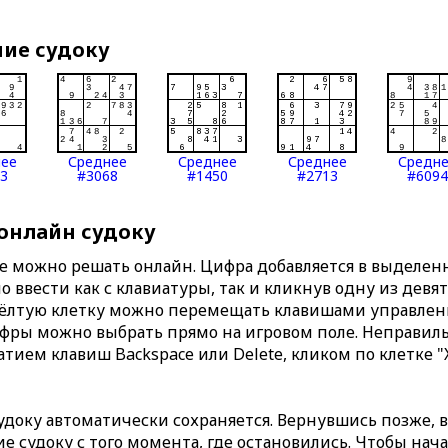
ние судоку
нее
Среднее
Среднее
Среднее
Средн
3
#3068
#1450
#2713
#6094
 онлайн судоку
те можно решать онлайн. Цифра добавляется в выделе
 ввести как с клавиатуры, так и кликнув одну из девя
Жёлтую клетку можно перемещать клавишами управлени
ифры можно выбрать прямо на игровом поле. Неправи
тием клавиш Backspace или Delete, кликом по клетке "
доку автоматически сохраняется. Вернувшись позже, 
 судоку с того момента, где остановились. Чтобы нача