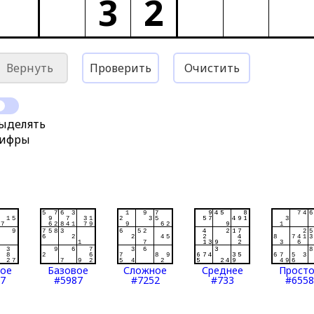
3
2
Вернуть
Проверить
Очистить
ыделять
ифры
тое
Базовое
Сложное
Среднее
Прост
7
#5987
#7252
#733
#6558