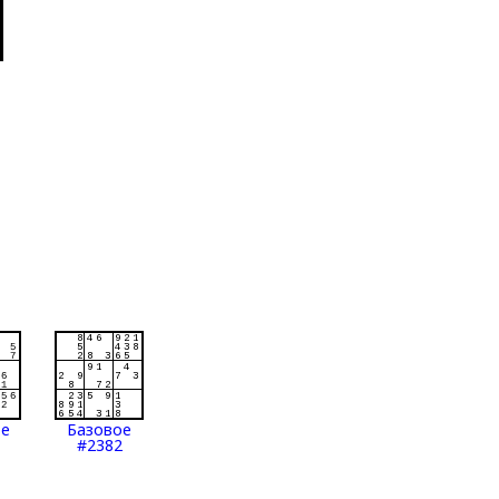
ое
Базовое
#2382