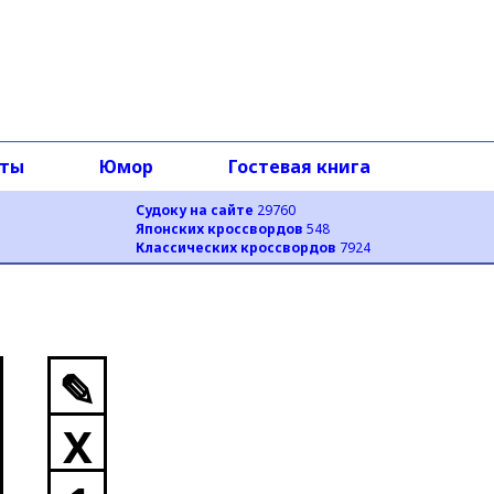
оты
Юмор
Гостевая книга
Судоку на сайте
29760
Японских кроссвордов
548
Классических кроссвордов
7924
✎
X