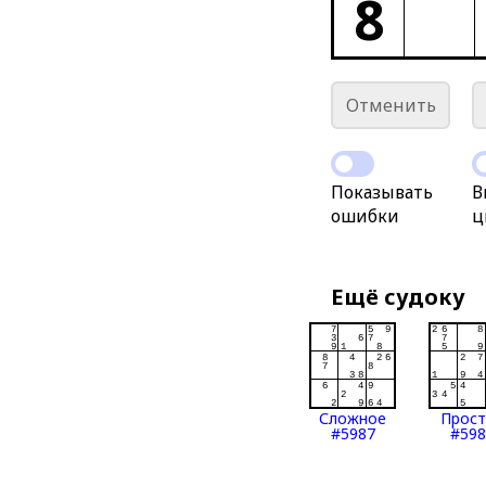
8
Отменить
Показывать
В
ошибки
ц
Ещё судоку
Сложное
Прос
#5987
#598