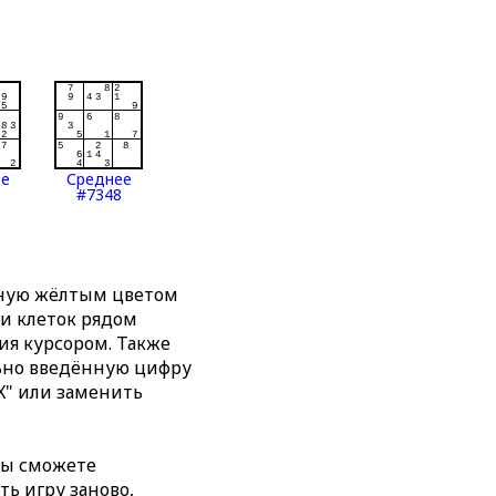
ее
Среднее
#7348
нную жёлтым цветом
ти клеток рядом
я курсором. Также
льно введённую цифру
X" или заменить
вы сможете
ть игру заново,