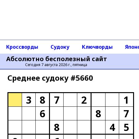
Кроссворды
Судоку
Ключворды
Япон
Абсолютно бесполезный сайт
Сегодня 7 августа 2026 г., пятница
Среднее cудоку #5660
3
8
7
2
1
6
8
7
8
4
5