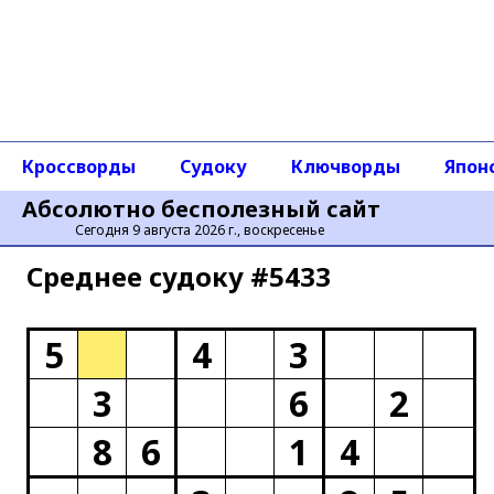
Кроссворды
Судоку
Ключворды
Япон
Абсолютно бесполезный сайт
Сегодня 9 августа 2026 г., воскресенье
Среднее cудоку #5433
5
4
3
3
6
2
8
6
1
4