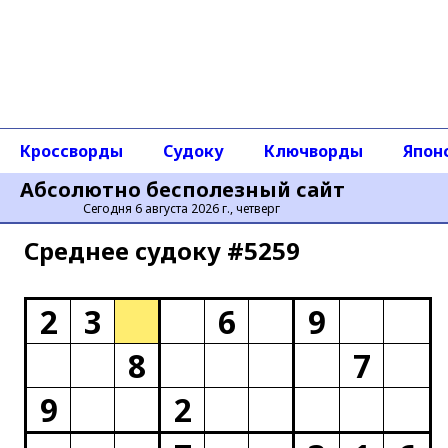
Кроссворды
Судоку
Ключворды
Япон
Абсолютно бесполезный сайт
Сегодня 6 августа 2026 г., четверг
Среднее cудоку #5259
2
3
6
9
8
7
9
2