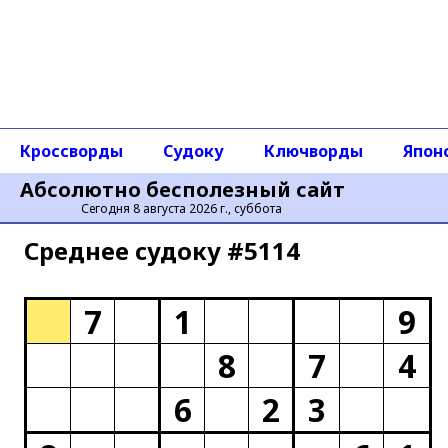
Кроссворды
Судоку
Ключворды
Япон
Абсолютно бесполезный сайт
Сегодня 8 августа 2026 г., суббота
Среднее cудоку #5114
7
1
9
8
7
4
6
2
3