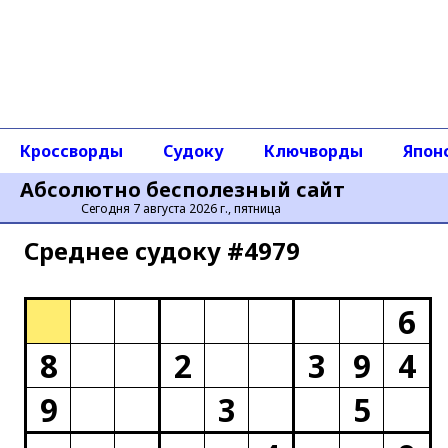
Кроссворды
Судоку
Ключворды
Япон
Абсолютно бесполезный сайт
Сегодня 7 августа 2026 г., пятница
Среднее cудоку #4979
6
8
2
3
9
4
9
3
5