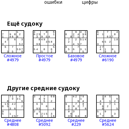
ошибки
цифры
Ещё судоку
Сложное
Простое
Базовое
Сложное
#4979
#4979
#4979
#6190
Другие средние судоку
Среднее
Среднее
Среднее
Среднее
#4808
#5092
#229
#5624