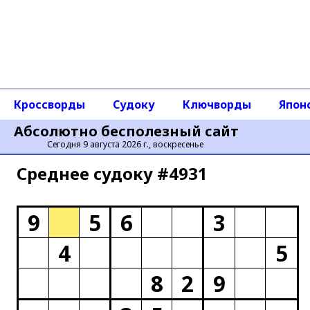
Кроссворды
Судоку
Ключворды
Япон
Абсолютно бесполезный сайт
Сегодня 9 августа 2026 г., воскресенье
Среднее cудоку #4931
9
5
6
3
4
5
8
2
9