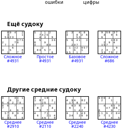
ошибки
цифры
Ещё судоку
Сложное
Простое
Базовое
Сложное
#4931
#4931
#4931
#686
Другие средние судоку
Среднее
Среднее
Среднее
Среднее
#2910
#2110
#2240
#4230