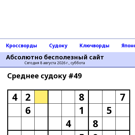
Кроссворды
Судоку
Ключворды
Япон
Абсолютно бесполезный сайт
Сегодня 8 августа 2026 г., суббота
Среднее cудоку #49
4
2
8
7
6
1
5
4
8