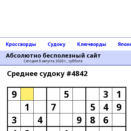
Кроссворды
Судоку
Ключворды
Япон
Абсолютно бесполезный сайт
Сегодня 8 августа 2026 г., суббота
Среднее cудоку #4842
9
5
3
1
1
7
5
4
9
3
4
9
8
6