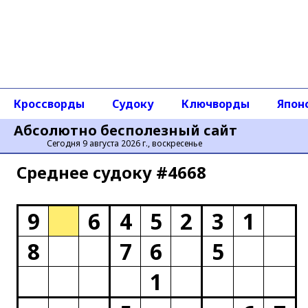
Кроссворды
Судоку
Ключворды
Япон
Абсолютно бесполезный сайт
Сегодня 9 августа 2026 г., воскресенье
Среднее cудоку #4668
9
6
4
5
2
3
1
8
7
6
5
1