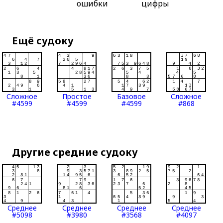
ошибки
цифры
Ещё судоку
Сложное
Простое
Базовое
Сложное
#4599
#4599
#4599
#868
Другие средние судоку
Среднее
Среднее
Среднее
Среднее
#5098
#3980
#3568
#4097