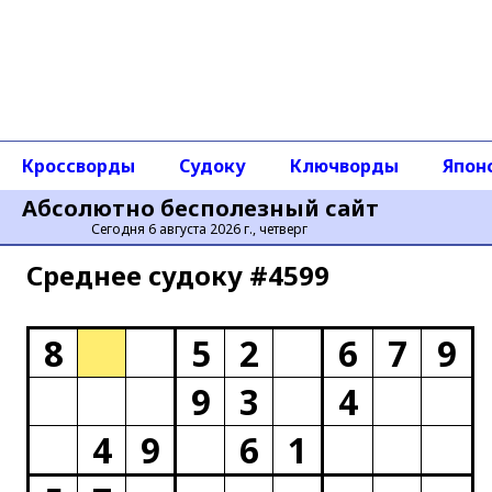
Кроссворды
Судоку
Ключворды
Япон
Абсолютно бесполезный сайт
Сегодня 6 августа 2026 г., четверг
Среднее cудоку #4599
8
5
2
6
7
9
9
3
4
4
9
6
1