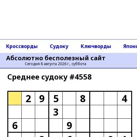
Кроссворды
Судоку
Ключворды
Япон
Абсолютно бесполезный сайт
Сегодня 8 августа 2026 г., суббота
Среднее cудоку #4558
2
9
5
8
4
3
6
9