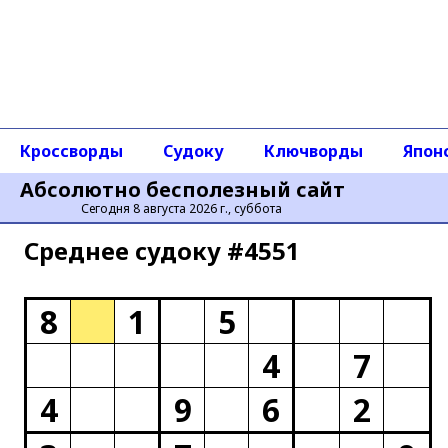
Кроссворды
Судоку
Ключворды
Япон
Абсолютно бесполезный сайт
Сегодня 8 августа 2026 г., суббота
Среднее cудоку #4551
8
1
5
4
7
4
9
6
2