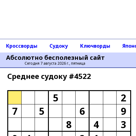
Кроссворды
Судоку
Ключворды
Япон
Абсолютно бесполезный сайт
Сегодня 7 августа 2026 г., пятница
Среднее cудоку #4522
5
2
7
5
6
9
8
4
3