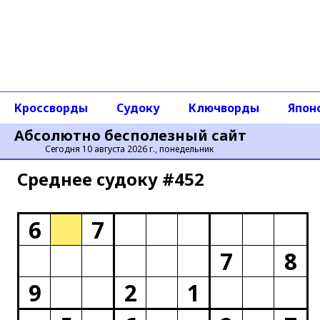
Кроссворды
Судоку
Ключворды
Япон
Абсолютно бесполезный сайт
Сегодня 10 августа 2026 г., понедельник
Среднее cудоку #452
6
7
7
8
9
2
1