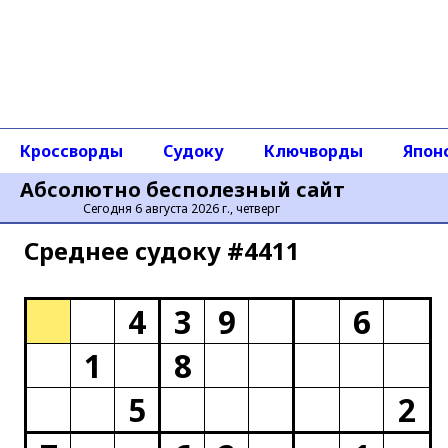
Кроссворды
Судоку
Ключворды
Япон
Абсолютно бесполезный сайт
Сегодня 6 августа 2026 г., четверг
Среднее cудоку #4411
4
3
9
6
1
8
5
2